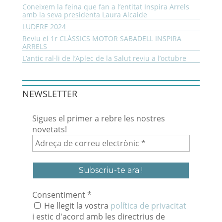
Coneixem la feina que fan a l’entitat Inspira Arrels
amb la seva presidenta Laura Alcaide
LUDERE 2024
Reviu el 1r CLÀSSICS MOTOR SABADELL INSPIRA
ARRELS
L’antic ral·li de l’Aplec de la Salut reviu a l’octubre
NEWSLETTER
Sigues el primer a rebre les nostres
novetats!
Adreça
de
correu
electrònic
*
Consentiment
*
He llegit la vostra
política de privacitat
i estic d'acord amb les directrius de