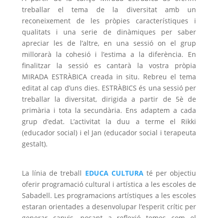
treballar el tema de la diversitat amb un
reconeixement de les pròpies característiques i
qualitats i una serie de dinàmiques per saber
apreciar les de l’altre, en una sessió on el grup
millorarà la cohesió i l’estima a la diferència. En
finalitzar la sessió es cantarà la vostra pròpia
MIRADA ESTRÀBICA creada in situ. Rebreu el tema
editat al cap d’uns dies. ESTRÀBICS és una sessió per
treballar la diversitat, dirigida a partir de 5è de
primària i tota la secundària. Ens adaptem a cada
grup d’edat. L’activitat la duu a terme el Rikki
(educador social) i el Jan (educador social i terapeuta
gestalt).
La línia de treball
EDUCA CULTURA
té per objectiu
oferir programació cultural i artística a les escoles de
Sabadell. Les programacions artístiques a les escoles
estaran orientades a desenvolupar l’esperit crític per
generar canvis, posant a reflexió temes com el