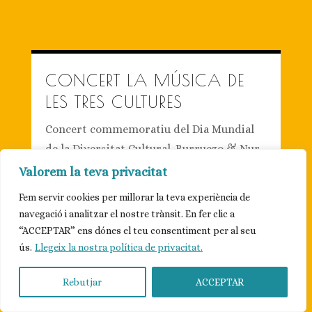
CONCERT LA MÚSICA DE
LES TRES CULTURES
Concert commemoratiu del Dia Mundial
de la Diversitat Cultural. Burruezo & Nur
Camerata ens va transportar amb la seva
Valorem la teva privacitat
música a un món entre Orient i Occident,
Fem servir cookies per millorar la teva experiència de
entre la tradició i la transgressió, entre el
navegació i analitzar el nostre trànsit. En fer clic a
pretèrit i el futur. [...]
“ACCEPTAR” ens dónes el teu consentiment per al seu
ús.
Llegeix la nostra política de privacitat.
REVIU EL CONCERT »
Rebutjar
ACCEPTAR