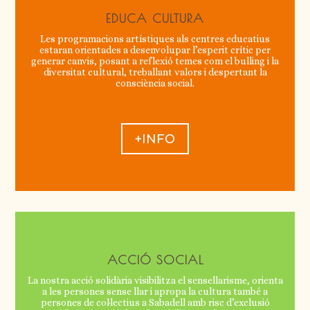
EDUCA CULTURA
Les programacions artístiques als centres educatius
estaran orientades a desenvolupar l’esperit crític per
generar canvis, posant a reflexió temes com el bulling i la
diversitat cultural, treballant valors i despertant la
consciència social.
+INFO
ACCIÓ SOCIAL
La nostra acció solidària visibilitza el sensellarisme, orienta
a les persones sense llar i apropa la cultura també a
persones de col·lectius a Sabadell amb risc d’exclusió