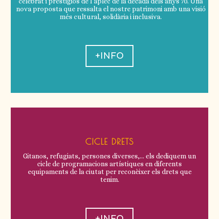
celebrat i prestigiós de l’aplec de la dècada dels anys 70. Una
nova proposta que ressalta el nostre patrimoni amb una visió
més cultural, solidària i inclusiva.
+INFO
CICLE DRETS
Gitanos, refugiats, persones diverses,… els dediquem un
cicle de programacions artístiques en diferents
equipaments de la ciutat per reconèixer els drets que
tenim.
+INFO