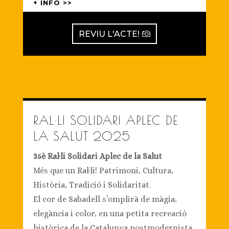
+ INFO >>
REVIU L'ACTE!
RAL·LI SOLIDARI APLEC DE
LA SALUT 2025
35è Ral·li Solidari Aplec de la Salut
Més que un Ral·li! Patrimoni, Cultura,
Història, Tradició i Solidaritat.
El cor de Sabadell s’omplirà de màgia,
elegància i color, en una petita recreació
històrica de la Catalunya postmodernista