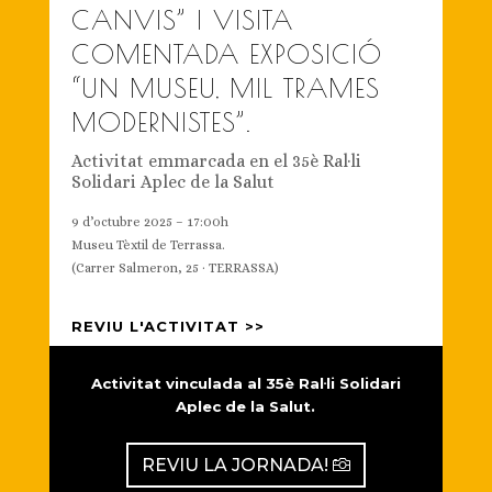
CANVIS” I VISITA
COMENTADA EXPOSICIÓ
“UN MUSEU, MIL TRAMES
MODERNISTES”.
Activitat emmarcada en el 35è Ral·li
Solidari Aplec de la Salut
9 d’octubre 2025 – 17:00h
Museu Tèxtil de Terrassa.
(Carrer Salmeron, 25 · TERRASSA)
REVIU L'ACTIVITAT >>
Activitat vinculada al 35è Ral·li Solidari
Aplec de la Salut.
REVIU LA JORNADA!