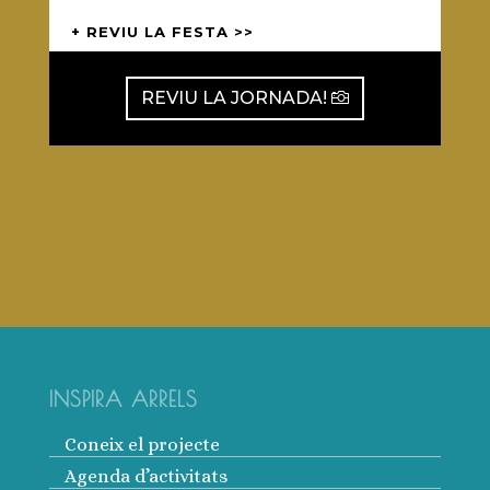
35è Ral·li Solidari Aplec de la Salut
Més que un Ral·li! Patrimoni, Cultura,
Història, Tradició i Solidaritat.
El cor de Sabadell s’omplirà de màgia,
elegància i color, en una petita recreació
històrica de la Catalunya postmodernista
de principis del segle XX. Un viatge que
parteix de les arrels del poble català, la
nostra cultura popular i tradicional, fins a
transgredir en una Cercavila i Concert
Ball Swing revivint els anys 40-50 […]
+ REVIU LA FESTA >>
REVIU LA JORNADA!