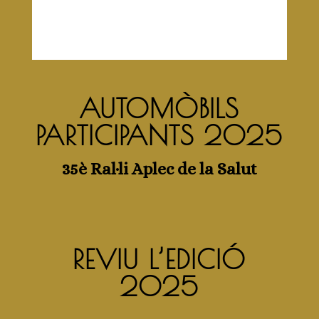
Visiteu la web de la Federació Catalana de
Vehicles Històrics
36È RAL·LI SOLIDARI APLEC
DE LA SALUT 2026
Els propers 24 i 25 d’octubre del 2026 se
celebrarà el 36è Ral·li Solidari Aplec de la
Salut, una de les cites més singulars del
calendari de vehicles històrics de
Catalunya.
LLEGIR NOTÍCIA >>