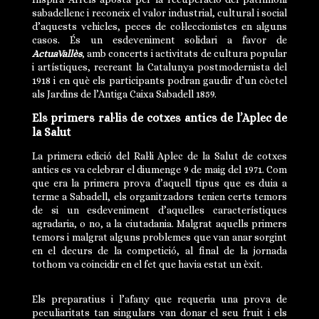
sabadellenc i reconeix el valor industrial, cultural i social
d’aquests vehicles, peces de col·leccionistes en alguns
casos. És un esdeveniment solidari a favor de
ActuaVallès
, amb concerts i activitats de cultura popular
i artístiques, recreant la Catalunya postmodernista del
1918 i en què els participants podran gaudir d’un còctel
als Jardins de l’Antiga Caixa Sabadell 1859.
Els primers ral·lis de cotxes antics de l’Aplec de
la Salut
La primera edició del Ral·li Aplec de la Salut de cotxes
antics es va celebrar el diumenge 9 de maig del 1971. Com
que era la primera prova d’aquell tipus que es duia a
terme a Sabadell, els organitzadors tenien certs temors
de si un esdeveniment d’aquelles característiques
agradaria, o no, a la ciutadania. Malgrat aquells primers
temors i malgrat alguns problemes que van anar sorgint
en el decurs de la competició, al final de la jornada
tothom va coincidir en el fet que havia estat un èxit.
Els preparatius i l’afany que requeria una prova de
peculiaritats tan singulars van donar el seu fruit i els