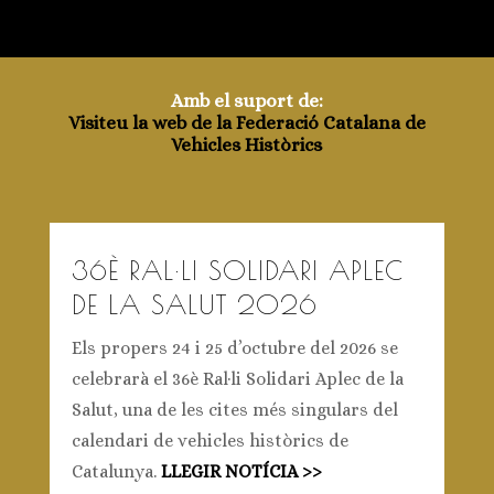
El periodista del Diari Sabadell Pere Font Grasa va fer un
excel·lent article sobre el desenvolupament d’aquella
primera edició del Ral·li Aplec de la Salut. La sortida
oficial prevista per les 9,45 del diumenge, es va
endarrerir mitja horeta. Els organitzadors havien rebut
la inscripció de 34 participants, com que no n’arribaven a
ser sis, es va anar demorant la sortida oficial.
Rebuda la notícia que els tres inscrits de Lloret de Mar
havien desistit de prendre-hi part, que un quart
participant havia patit avaria venint de Manresa, i davant
de la manca de notícies de dos inscrits de Barcelona, ​​es
va optar per donar pas a la sortida.
[Llegir l’article senser…]
Amb el suport de: