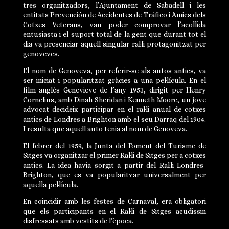
tres organitzadors, l’Ajuntament de Sabadell i les
entitats Prevención de Accidentes de Tráfico i Amics dels
Cotxes Veterans, van poder comprovar l’acollida
entusiasta i el suport total de la gent que durant tot el
dia va presenciar aquell singular ral·li protagonitzat per
genoveves.
El nom de Genoveva, per referir-se als autos antics, va
ser iniciat i popularitzat gràcies a una pel·lícula. En el
film anglès Genevieve de l’any 1953, dirigit per Henry
Cornelius, amb Dinah Sheridan i Kenneth Moore, un jove
advocat decideix participar en el ral·li anual de cotxes
antics de Londres a Brighton amb el seu Darraq del 1904.
I resulta que aquell auto tenia al nom de Genoveva.
El febrer del 1959, la Junta del Foment del Turisme de
Sitges va organitzar el primer Ral·li de Sitges per a cotxes
antics. La idea havia sorgit a partir del Ral·li Londres-
Brighton, que es va popularitzar universalment per
aquella pel·lícula.
En coincidir amb les festes de Carnaval, era obligatori
que els participants en el Ral·li de Sitges acudissin
disfressats amb vestits de l’època.