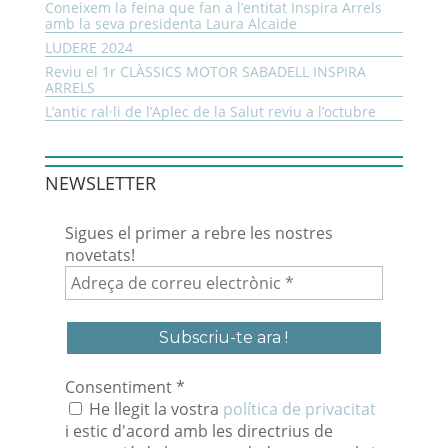
Coneixem la feina que fan a l’entitat Inspira Arrels
amb la seva presidenta Laura Alcaide
LUDERE 2024
Reviu el 1r CLÀSSICS MOTOR SABADELL INSPIRA
ARRELS
L’antic ral·li de l’Aplec de la Salut reviu a l’octubre
NEWSLETTER
Sigues el primer a rebre les nostres
novetats!
Adreça
de
correu
electrònic
*
Consentiment
*
He llegit la vostra
política de privacitat
i estic d'acord amb les directrius de