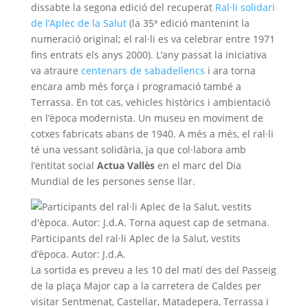
dissabte la segona edició del recuperat
Ral·li solidari
de l’Aplec de la Salut
(la 35ª edició mantenint la
numeració original; el ral·li es va celebrar entre 1971
fins entrats els anys 2000). L’any passat la iniciativa
va atraure
centenars de sabadellencs
i ara torna
encara amb més força i programació també a
Terrassa. En tot cas, vehicles històrics i ambientació
en l’època modernista. Un museu en moviment de
cotxes fabricats abans de 1940. A més a més, el ral·li
té una vessant solidària, ja que col·labora amb
l’entitat social
Actua Vallès
en el marc del Dia
Mundial de les persones sense llar.
Participants del ral·li Aplec de la Salut, vestits
d’època. Autor: J.d.A.
La sortida es preveu a les 10 del matí des del Passeig
de la plaça Major cap a la carretera de Caldes per
visitar Sentmenat, Castellar, Matadepera, Terrassa i