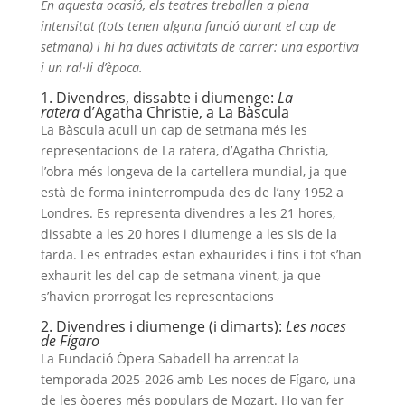
En aquesta ocasió, els teatres treballen a plena
intensitat (tots tenen alguna funció durant el cap de
setmana) i hi ha dues activitats de carrer: una esportiva
i un ral·li d’època.
1. Divendres, dissabte i diumenge:
La
ratera
d’Agatha Christie, a La Bàscula
La Bàscula acull un cap de setmana més les
representacions de La ratera, d’Agatha Christia,
l’obra més longeva de la cartellera mundial, ja que
està de forma ininterrompuda des de l’any 1952 a
Londres. Es representa divendres a les 21 hores,
dissabte a les 20 hores i diumenge a les sis de la
tarda. Les entrades estan exhaurides i fins i tot s’han
exhaurit les del cap de setmana vinent, ja que
s’havien prorrogat les representacions
2. Divendres i diumenge (i dimarts):
Les noces
de Fígaro
La Fundació Òpera Sabadell ha arrencat la
temporada 2025-2026 amb Les noces de Fígaro, una
de les òperes més populars de Mozart. Ho van fer