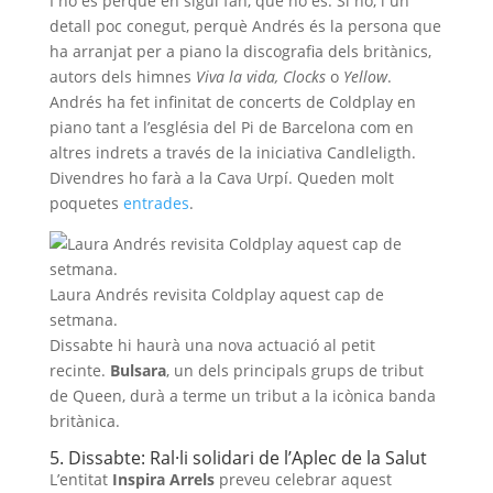
I no és perquè en sigui fan, que ho és. Si no, i un
detall poc conegut, perquè Andrés és la persona que
ha arranjat per a piano la discografia dels britànics,
autors dels himnes
Viva la vida, Clocks
o
Yellow
.
Andrés ha fet infinitat de concerts de Coldplay en
piano tant a l’església del Pi de Barcelona com en
altres indrets a través de la iniciativa Candleligth.
Divendres ho farà a la Cava Urpí. Queden molt
poquetes
entrades
.
Laura Andrés revisita Coldplay aquest cap de
setmana.
Dissabte hi haurà una nova actuació al petit
recinte.
Bulsara
, un dels principals grups de tribut
de Queen, durà a terme un tribut a la icònica banda
britànica.
5. Dissabte: Ral·li solidari de l’Aplec de la Salut
L’entitat
Inspira Arrels
preveu celebrar aquest