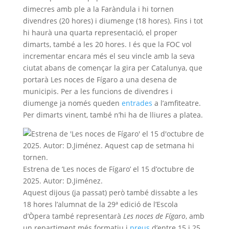
dimecres amb ple a la Faràndula i hi tornen
divendres (20 hores) i diumenge (18 hores). Fins i tot
hi haurà una quarta representació, el proper
dimarts, també a les 20 hores. I és que la FOC vol
incrementar encara més el seu vincle amb la seva
ciutat abans de començar la gira per Catalunya, que
portarà Les noces de Fígaro a una desena de
municipis. Per a les funcions de divendres i
diumenge ja només queden
entrades
a l’amfiteatre.
Per dimarts vinent, també n’hi ha de lliures a platea.
Estrena de ‘Les noces de Fígaro’ el 15 d’octubre de
2025. Autor: D.Jiménez.
Aquest dijous (ja passat) però també dissabte a les
18 hores l’alumnat de la 29ª edició de l’Escola
d’Òpera també representarà
Les noces de Fígaro
, amb
un repartiment més formatiu i
preus
d’entre 15 i 25