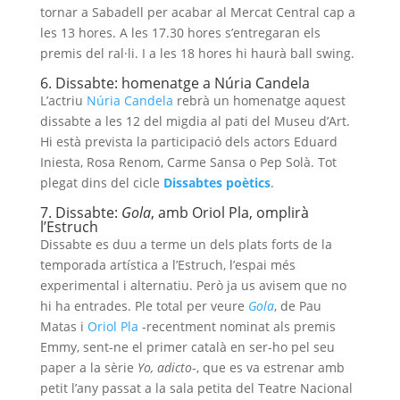
tornar a Sabadell per acabar al Mercat Central cap a
les 13 hores. A les 17.30 hores s’entregaran els
premis del ral·li. I a les 18 hores hi haurà ball swing.
6. Dissabte: homenatge a Núria Candela
L’actriu
Núria Candela
rebrà un homenatge aquest
dissabte a les 12 del migdia al pati del Museu d’Art.
Hi està prevista la participació dels actors Eduard
Iniesta, Rosa Renom, Carme Sansa o Pep Solà. Tot
plegat dins del cicle
Dissabtes poètics
.
7. Dissabte:
Gola
, amb Oriol Pla, omplirà
l’Estruch
Dissabte es duu a terme un dels plats forts de la
temporada artística a l’Estruch, l’espai més
experimental i alternatiu. Però ja us avisem que no
hi ha entrades. Ple total per veure
Gola
, de Pau
Matas i
Oriol Pla
-recentment nominat als premis
Emmy, sent-ne el primer català en ser-ho pel seu
paper a la sèrie
Yo, adicto
-, que es va estrenar amb
petit l’any passat a la sala petita del Teatre Nacional