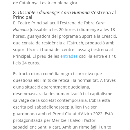
de Catalunya i està en plena gira.
8.
Dissabte i diumenge: Carn Humana
s’estrena al
Principal
El Teatre Principal acull l’estrena de l’obra
Carn
Humana
(dissabte a les 20 hores i diumenge a les 18
hores), guanyadora del programa Suport a la Creació,
que consta de residència a l’Estruch, producció amb
suport tècnic i humà del centre i assaig i estrena al
Principal. El preu de les
entrades
oscil·la entre els 10
i els 24 euros.
Es tracta d’una comèdia negra i corrosiva que
qüestiona els límits de l’ètica i la normalitat. A través
d’una situació aparentment quotidiana,
desemmascara la deshumanització i el capitalisme
salvatge de la societat contemporània. L’obra està
escrita pel sabadellenc Josep Julien i va ser
guardonada amb el Premi Ciutat d’Alzira 2022. Està
protagonitzada per Meritxell Calvo i l’actor
sabadellenc Santi Ricart. Amb un ritme àgil i un to