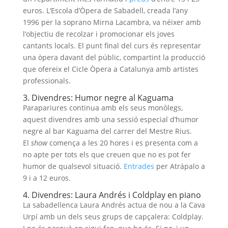
euros. L’Escola d’Òpera de Sabadell, creada l’any
1996 per la soprano Mirna Lacambra, va néixer amb
l’objectiu de recolzar i promocionar els joves
cantants locals. El punt final del curs és representar
una òpera davant del públic, compartint la producció
que ofereix el Cicle Òpera a Catalunya amb artistes
professionals.
3. Divendres: Humor negre al Kaguama
Parapariures continua amb els seus monòlegs,
aquest divendres amb una sessió especial d’humor
negre al bar Kaguama del carrer del Mestre Rius.
El
show
comença a les 20 hores i es presenta com a
no apte per tots els que creuen que no es pot fer
humor de qualsevol situació.
Entrades
per Atrápalo a
9 i a 12 euros.
4. Divendres: Laura Andrés i Coldplay en piano
La sabadellenca Laura Andrés actua de nou a la Cava
Urpí amb un dels seus grups de capçalera: Coldplay.